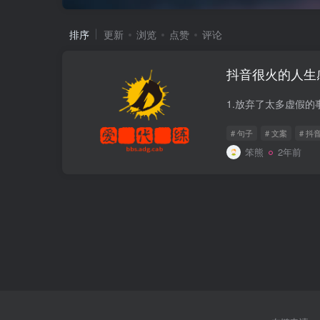
排序
更新
浏览
点赞
评论
抖音很火的人生
# 句子
# 文案
# 
笨熊
2年前