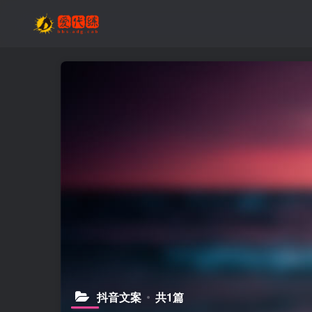
抖音文案
共1篇