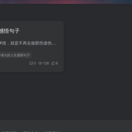
感悟句子
1.放弃了太多虚假的事情，就是不再去做那些虚伪的事，2.人没钱不如鬼，汤没盐不如水，一颗好心，永远比不上一张好嘴，3.努力吧，等你优秀了，你想要的都会来找你，4.长得漂亮还不是靠爸妈，活的...
抖音很火的人生感悟句子
0
138
8