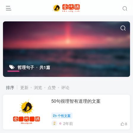
哲理句子
共1篇
排序
更新
浏览
点赞
评论
50句很理智有道理的文案
个性文案
2年前
8