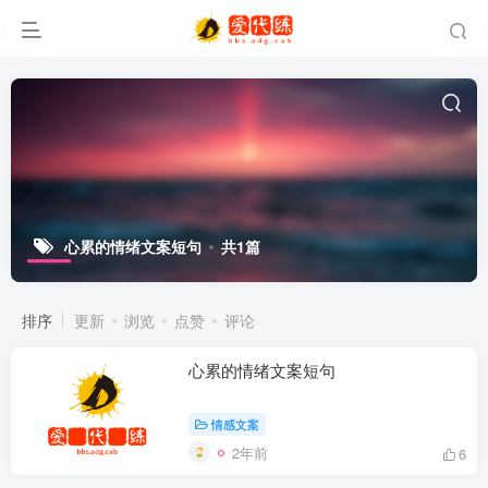
心累的情绪文案短句
共1篇
排序
更新
浏览
点赞
评论
心累的情绪文案短句
情感文案
2年前
6