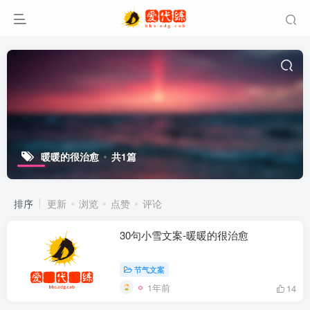
暖暖的很治愈
共1篇
排序
更新
浏览
点赞
评论
30句小雪文案-暖暖的很治愈
节气文案
1年前
14