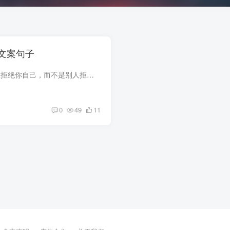
文案句子
01.大部分时间你都在拒绝你自己，而不是别人拒绝你，——素黑，一个人不要怕，02.有时候，他们说，月亮因忙于新的灵魂和降世，于是便从天空中消失了，所以有的夜晚没有月光，但最终，月亮是要回...
0
49
11