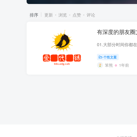
排序
更新
浏览
点赞
评论
有深度的朋友圈
个性文案
笨熊
1年前