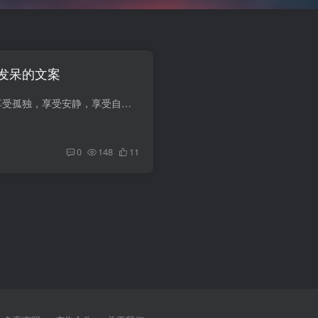
发呆的文案
1、一个人挺好的，享受孤独，享受安静，享受自己跟自己独处，虽然疼都是别人给的，但是伤都是自己好的，2、独处是一个难得的时光，正好可以和自己安静的对话，3、人前有多淡然，人后就有多落寞...
0
148
11