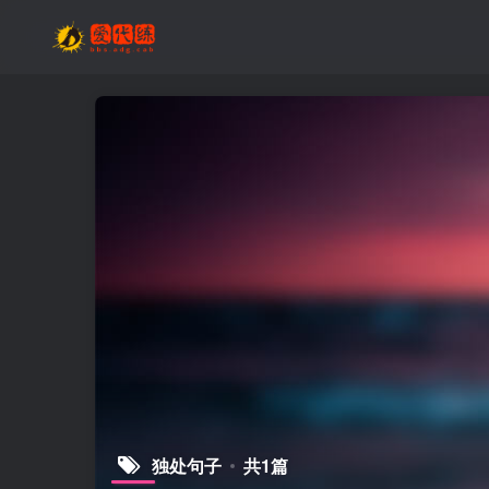
独处句子
共1篇