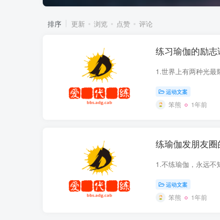
排序
更新
浏览
点赞
评论
练习瑜伽的励志
运动文案
笨熊
1年前
练瑜伽发朋友圈
运动文案
笨熊
1年前