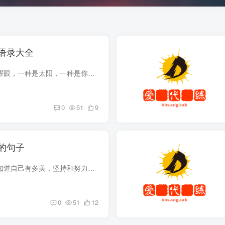
语录大全
1.世界上有两种光最耀眼，一种是太阳，一种是你努力瑜伽的模样2.初练瑜伽，追求难度和花样，再练瑜伽，注重精准和效果，还练瑜伽，喜欢呼吸和经典，重复的是体式，不同的是心境，3.瑜珈有助于维...
0
51
9
的句子
1.不练瑜伽，永远不知道自己有多美，坚持和努力总有回报，2.瑜伽不是垫子上的两个小时，而是带着瑜伽式头脑生活的二十四个小时，3.你的身在过去，心在末来，在瑜伽中，你的身心同在当下，4.工作...
0
51
12