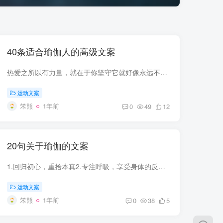
40条适合瑜伽人的高级文案
热爱之所以有力量，就在于你坚守它就好像永远不必去焦虑它的结果，专注你的内心，向自己皈依勿依赖他人，一切皆无常将自己安住其中，勇猛精进超过45天没有运动肺耐力至少下降38%肌肉力量至少下...
运动文案
笨熊
1年前
0
49
12
20句关于瑜伽的文案
1.回归初心，重拾本真2.专注呼吸，享受身体的反应3.瑜伽美好到让身体遗忘时光4.芙蓉不及美人姿5.瑜伽，身体与心灵的和谐统一6.瑜伽，一旦开始，往后，瑜，生都是你7.专注内心，不纠缠过去，也不...
运动文案
笨熊
1年前
0
38
5