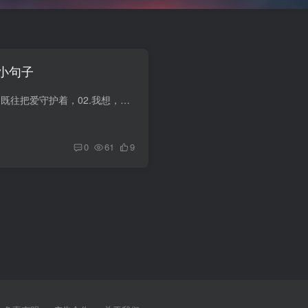
小句子
01.一年四季，我一如既往把爱守护着，02.我想，珍惜你，有时候不是守候，而是争取，03.你知道吗，因为你，我的心脏总是忙个不停，04.我跟我认识的每个人都说你，因为我爱你，05.心里若有了佳人...
0
61
9