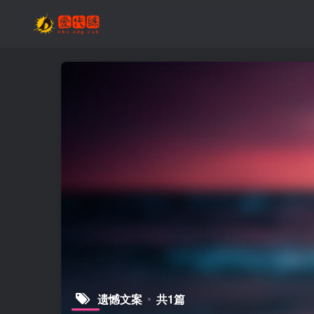
遗憾文案
共1篇