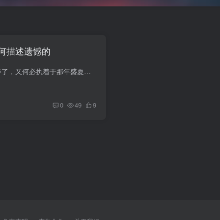
何描述遗憾的
1、都已经第二年立春了，又何必执着于那年盛夏呢，2、南山的风吹散了谷堆，北海的水淹没了墓碑，3、他自人山人海中来，原来只为给我一场空欢喜4、往后的日子，把自己还给自己，把别人还给别人，...
0
49
9