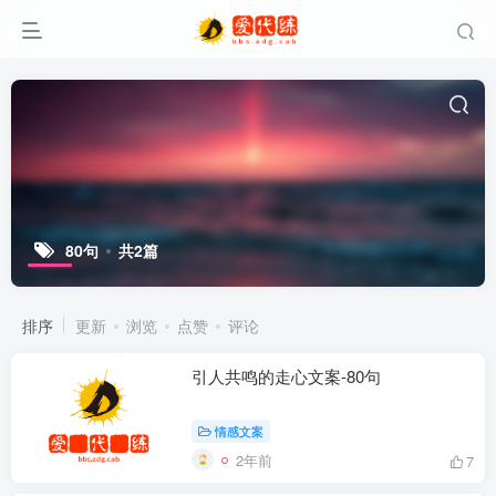
80句
共2篇
排序
更新
浏览
点赞
评论
引人共鸣的走心文案-80句
情感文案
2年前
7