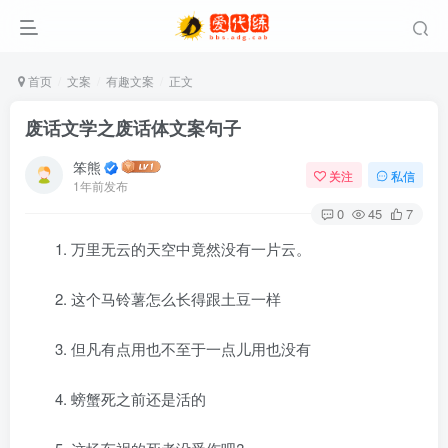
首页
文案
有趣文案
正文
废话文学之废话体文案句子
笨熊
关注
私信
1年前发布
0
45
7
1. 万里无云的天空中竟然没有一片云。
2. 这个马铃薯怎么长得跟土豆一样
3. 但凡有点用也不至于一点儿用也没有
4. 螃蟹死之前还是活的