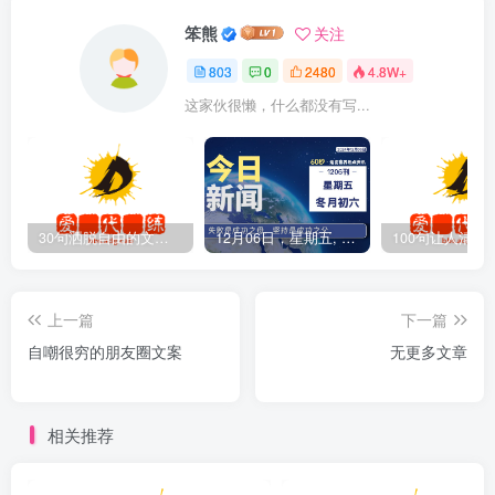
笨熊
关注
803
0
2480
4.8W+
这家伙很懒，什么都没有写...
30句洒脱自由的文案短句
12月06日，星期五, 爱代练—每天60秒读懂全世界！
上一篇
下一篇
自嘲很穷的朋友圈文案
无更多文章
相关推荐