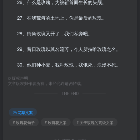
26、什么是玫瑰，为被斩首而生长的头颅。
27、在我荒瘠的土地上，你是最后的玫瑰。
28、街角玫瑰又开了，我们私奔吧。
29、昔日玫瑰以其名流芳，今人所持唯玫瑰之名。
30、他们种小麦，我种玫瑰，我饿死，浪漫不死。
©
版权声明
文章版权归作者所有，未经允许请勿转载。
THE END
花草文案
# 玫瑰花句子
# 玫瑰花文案
# 关于玫瑰的高级文案