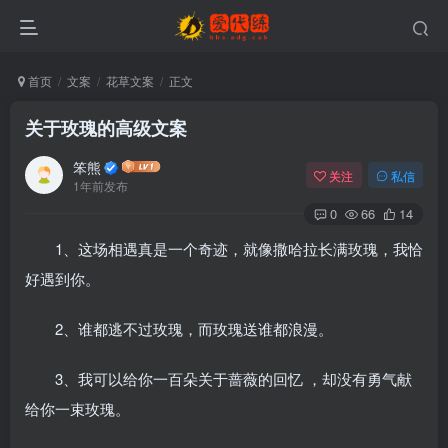
首页
文案
花草文案
正文
关于玫瑰的高级文案
笨熊
关注
私信
1年前发布
0
66
14
1、这场相遇真是一个奇迹，就像撒哈拉长满玫瑰，我恰
好遇到你。
2、谁都逃不过玫瑰，而玫瑰送谁都浪漫。
3、我可以给你一百朵关于蔷薇的回忆 ，却没有勇气献
给你一束玫瑰。