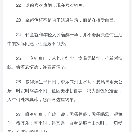
22、以前喜欢热闹，现在喜欢钓鱼。
23、拿起鱼杆不是为了逃避生活，而是在接受自己。
24、钓鱼就和年轻人的宿醉一样，并不会解决任何生活
中的实际问题，但是必不可少。
25、一入钓鱼门，从此了红尘。拿着无情竿，拴着断情
线。看着忘情瞟，连着苦情坠。
26、偷得浮生半日闲，求乐来到山水间；忽风忽雨天公
乐，时沉时浮漂不闲；鱼因美味甘自弃，我为财色恐难全；
人生何处求真谛，悠然河边握钓竿。
27、唯有钓鱼，自成一趣，无需拥戴，无需喝彩。得鱼
时，得其乐；空手时，得其趣；自看见那片山水时，一切就
消失在那浩淼烟波中。