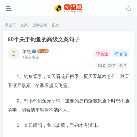
首页
文案
运动文案
正文
60个关于钓鱼的高级文案句子
笨熊
关注
私信
1年前发布
0
71
7
1、钓鱼观景，春天看花开四季，夏天看草木葱郁，秋天
看硕果累累，冬季看漫天飞雪。
2、钓不钓到鱼无所谓，重要的是钓鱼能想通平时想不通
的事，能看清平时看不清的人。
3、春日暖阳，鱼儿欢腾，垂钓才有滋味。