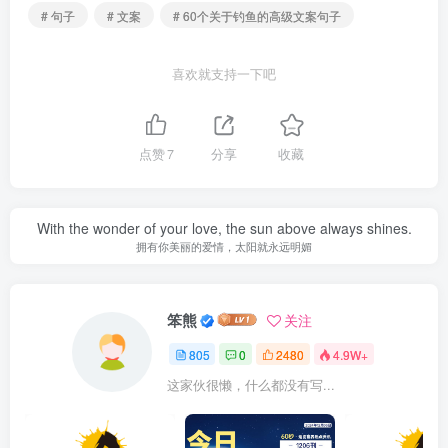
# 句子
# 文案
# 60个关于钓鱼的高级文案句子
喜欢就支持一下吧
点赞
7
分享
收藏
With the wonder of your love, the sun above always shines.
拥有你美丽的爱情，太阳就永远明媚
笨熊
关注
805
0
2480
4.9W+
这家伙很懒，什么都没有写...