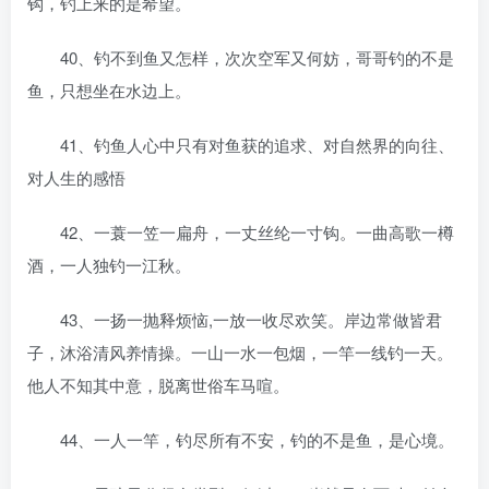
钩，钓上来的是希望。
40、钓不到鱼又怎样，次次空军又何妨，哥哥钓的不是
鱼，只想坐在水边上。
41、钓鱼人心中只有对鱼获的追求、对自然界的向往、
对人生的感悟
42、一蓑一笠一扁舟，一丈丝纶一寸钩。一曲高歌一樽
酒，一人独钓一江秋。
43、一扬一抛释烦恼,一放一收尽欢笑。岸边常做皆君
子，沐浴清风养情操。一山一水一包烟，一竿一线钓一天。
他人不知其中意，脱离世俗车马喧。
44、一人一竿，钓尽所有不安，钓的不是鱼，是心境。