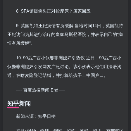
8. SPA馆摄像头正对按摩床？店家回应
9. 英国凯特王妃病情有所缓解 当地时间14日，英国凯特
王妃访问为其进行治疗的皇家马斯登医院，并表示自己的“病
情有所缓解”。
10. 90后广西小伙娶非洲媳妇引热议 近日，90后广西小
伙娶非洲媳妇引发网友广泛讨论。该小伙表示他们用法语沟
通，在喀麦隆登记结婚，并打算给孩子上中国户口。
—- 百度热搜新闻 End —-
知乎新闻
新闻来源：知乎日榜
标题: 蛐蛐、蟋蟀、蝈蝈、蚂蚱、蚱蜢、蝗虫，有哪些区