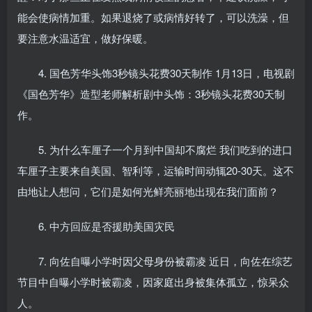
能会使病情加重。如果退烧了或病情好转了，可以洗澡，但
要注意水温适宜，做好保暖。
4. 国色芳华头饰3秒镜头花费30天制作 1月13日，电视剧
《国色芳华》造型老师解析剧中头饰：3秒镜头花费30天制
作。
5. 为什么车厘子一个月到中国却不腐烂 我们吃到的进口
车厘子主要来自美国、智利等，运输时间动辄20-30天。这不
由地让人想问，它们是如何光鲜亮丽地出现在我们面前？
6. 中方回应是否援助美国灾民
7. 向佐自曝小学时因父母身份被霸凌 近日，向佐在综艺
节目中自曝小学时被霸凌，因家庭出身被集体孤立，惊呆众
人。