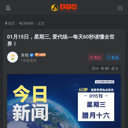
首页
每天60秒
正文
01月15日，星期三, 爱代练—每天60秒读懂全世
界！
笨熊
关注
私信
1年前发布
0
80
0