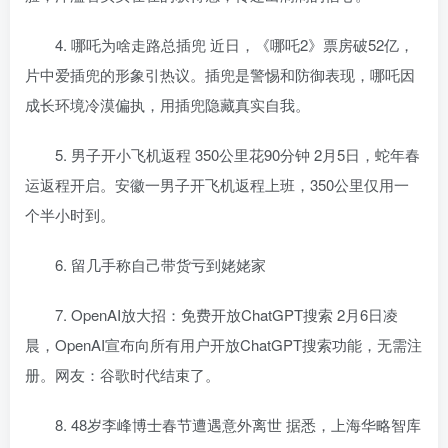
4. 哪吒为啥走路总插兜 近日，《哪吒2》票房破52亿，
片中爱插兜的形象引热议。插兜是警惕和防御表现，哪吒因
成长环境冷漠偏执，用插兜隐藏真实自我。
5. 男子开小飞机返程 350公里花90分钟 2月5日，蛇年春
运返程开启。安徽一男子开飞机返程上班，350公里仅用一
个半小时到。
6. 留几手称自己带货亏到姥姥家
7. OpenAI放大招：免费开放ChatGPT搜索 2月6日凌
晨，OpenAI宣布向所有用户开放ChatGPT搜索功能，无需注
册。网友：谷歌时代结束了。
8. 48岁李峰博士春节遭遇意外离世 据悉，上海华略智库