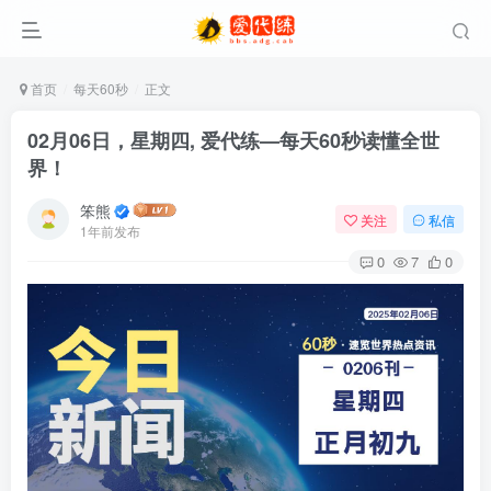
首页
每天60秒
正文
02月06日，星期四, 爱代练—每天60秒读懂全世
界！
笨熊
关注
私信
1年前发布
0
7
0