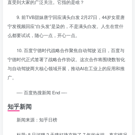
直受到大家的广泛关注。它指的是啥？
9. 前TVB甜妹唐宁回应满头白发 2月27日，44岁女星唐
宁发视频回应“白头发”是染的，不是满头白发。人生在世什
么都要试试，随心一点，开心一点。
10. 百度宁德时代战略合作聚焦自动驾驶 近日，百度与
宁德时代正式签署了战略合作协议。这次合作将围绕数智化
与自动驾驶两大核心领域开展，推动AI在工业上的应用和推
广。
—- 百度热搜新闻 End —-
知乎新闻
新闻来源：知乎日榜
标题: 8 只河狸 2 天建好捷克拖了 7 年的水坝，真实情况