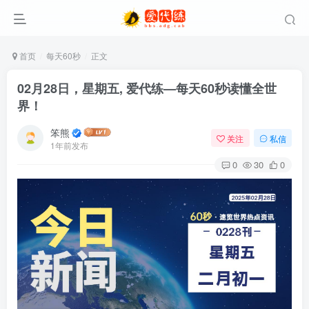
首页
每天60秒
正文
02月28日，星期五, 爱代练—每天60秒读懂全世
界！
笨熊
关注
私信
1年前发布
0
30
0