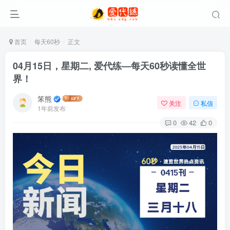
首页
每天60秒
正文
04月15日，星期二, 爱代练—每天60秒读懂全世
界！
笨熊
关注
私信
1年前发布
0
42
0