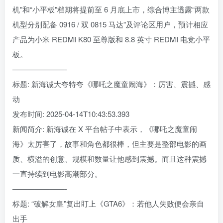
机”和“小平板”档期将提前至 6 月底上市，综合博主透露“两款
机型分别配备 0916 / 双 0815 马达”及评论区用户，预计相应
产品为小米 REDMI K80 至尊版和 8.8 英寸 REDMI 电竞小平
板。
———————-
标题: 新海诚大夸特夸《哪吒之魔童闹海》：厉害、震撼、感
动
发布时间: 2025-04-14T10:43:53.393
新闻简介: 新海诚在 X 平台帖子中表示，《哪吒之魔童闹
海》太厉害了，故事和角色都很棒，但主要是整部电影的画
质、横溢的创意、规模和数量让他感到震撼。而且这种震撼
一直持续到电影高潮部分。
———————-
标题: “破解女皇”复出盯上《GTA6》：若他人失败便会亲自
出手