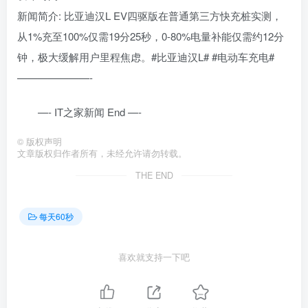
新闻简介: 比亚迪汉L EV四驱版在普通第三方快充桩实测，
从1%充至100%仅需19分25秒，0-80%电量补能仅需约12分
钟，极大缓解用户里程焦虑。#比亚迪汉L# #电动车充电#
———————-
—- IT之家新闻 End —-
©
版权声明
文章版权归作者所有，未经允许请勿转载。
THE END
每天60秒
喜欢就支持一下吧