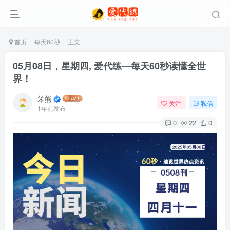
首页
每天60秒
正文
05月08日，星期四, 爱代练—每天60秒读懂全世
界！
笨熊
关注
私信
1年前发布
0
22
0