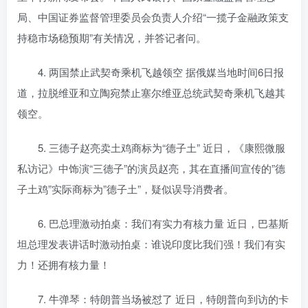
局、中国证券监督管理委员会负责人介绍“一揽子金融政策支
持稳市场稳预期”有关情况，并答记者问。
4. 两国禁止武契奇乘机飞越领空 据俄媒当地时间6日报
道，拉脱维亚和立陶宛禁止塞尔维亚总统武契奇乘机飞越其
领空。
5. 三德子赵亮卖土鸡商标为“德子土” 近日，《康熙微服
私访记》中饰演“三德子”的演员赵亮，其在直播间宣传的”德
子土鸡”实际商标为”德子土”，疑似误导消费者。
6. 巴总理激动拍桌：我们有实力有核力量 近日，巴基斯
坦总理发表讲话时激动拍桌：谁说印度比我们强！我们有实
力！还拥有核力量！
7. 牛弹琴：特朗普当场被怼了 近日，特朗普向到访的卡