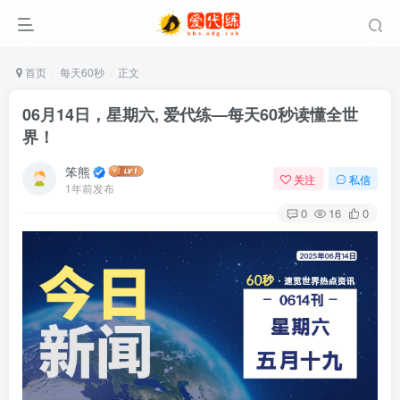
首页
每天60秒
正文
06月14日，星期六, 爱代练—每天60秒读懂全世
界！
笨熊
关注
私信
1年前发布
0
16
0