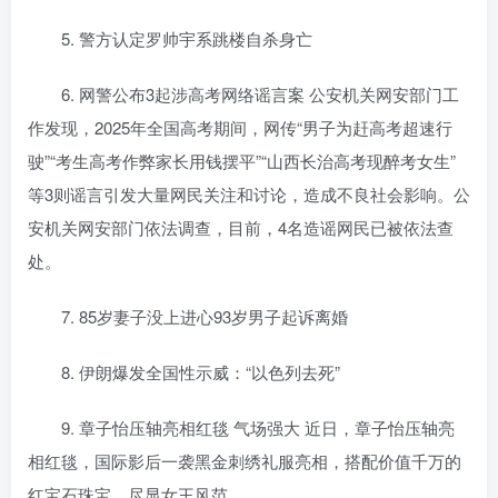
5. 警方认定罗帅宇系跳楼自杀身亡
6. 网警公布3起涉高考网络谣言案 公安机关网安部门工
作发现，2025年全国高考期间，网传“男子为赶高考超速行
驶”“考生高考作弊家长用钱摆平”“山西长治高考现醉考女生”
等3则谣言引发大量网民关注和讨论，造成不良社会影响。公
安机关网安部门依法调查，目前，4名造谣网民已被依法查
处。
7. 85岁妻子没上进心93岁男子起诉离婚
8. 伊朗爆发全国性示威：“以色列去死”
9. 章子怡压轴亮相红毯 气场强大 近日，章子怡压轴亮
相红毯，国际影后一袭黑金刺绣礼服亮相，搭配价值千万的
红宝石珠宝，尽显女王风范。