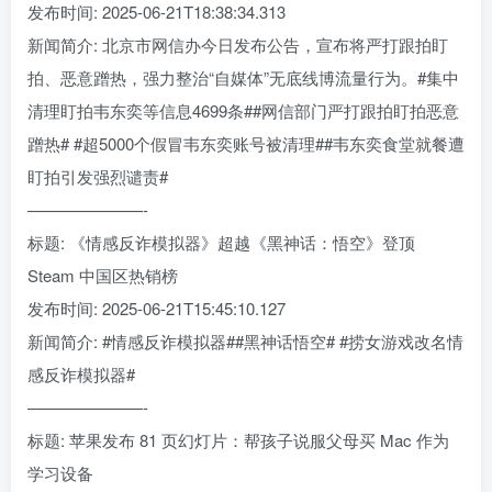
发布时间: 2025-06-21T18:38:34.313
新闻简介: 北京市网信办今日发布公告，宣布将严打跟拍盯
拍、恶意蹭热，强力整治“自媒体”无底线博流量行为。#集中
清理盯拍韦东奕等信息4699条##网信部门严打跟拍盯拍恶意
蹭热# #超5000个假冒韦东奕账号被清理##韦东奕食堂就餐遭
盯拍引发强烈谴责#
———————-
标题: 《情感反诈模拟器》超越《黑神话：悟空》登顶
Steam 中国区热销榜
发布时间: 2025-06-21T15:45:10.127
新闻简介: #情感反诈模拟器##黑神话悟空# #捞女游戏改名情
感反诈模拟器#
———————-
标题: 苹果发布 81 页幻灯片：帮孩子说服父母买 Mac 作为
学习设备