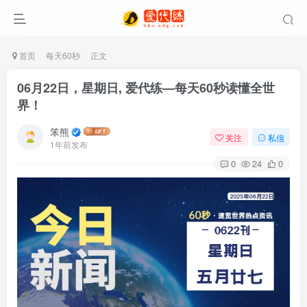
首页
每天60秒
正文
06月22日，星期日, 爱代练—每天60秒读懂全世
界！
笨熊
关注
私信
1年前发布
0
24
0