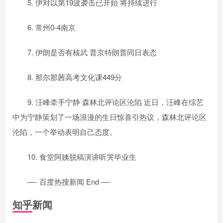
5. 伊对以第19波袭击已开始 将持续进行
6. 常州0-4南京
7. 伊朗是否有核武 普京特朗普同日表态
8. 那尔那茜高考文化课449分
9. 汪峰牵手宁静 森林北评论区沦陷 近日，汪峰在综艺
中为宁静策划了一场浪漫的生日惊喜引热议，森林北评论区
沦陷，一个举动表明自己态度。
10. 食堂阿姨脱稿演讲听哭毕业生
—- 百度热搜新闻 End —-
知乎新闻