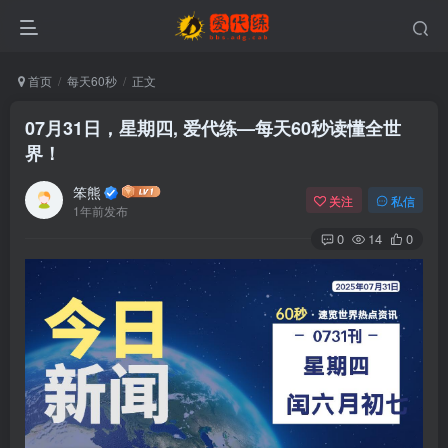
首页
每天60秒
正文
07月31日，星期四, 爱代练—每天60秒读懂全世
界！
笨熊
关注
私信
1年前发布
0
14
0