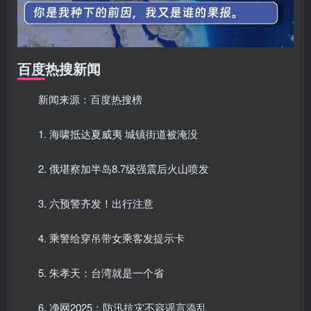
百度热搜新闻
新闻来源：百度热搜榜
1. 海啸抵达夏威夷 城镇街道被淹没
2. 俄堪察加半岛8.7级强震后火山喷发
3. 六预警齐发！出行注意
4. 乘警给穿吊带女乘客发提示卡
5. 朱孝天：台湾就是一个省
6. 净网2025：防汛抗灾不容谣言添乱