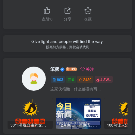
点赞
0
分享
收藏
Give light and people will find the way.
照亮前方的路，路就会被找到
笨熊
关注
803
0
2480
4.8W+
这家伙很懒，什么都没有写...
30句洒脱自由的文案短句
12月06日，星期五, 爱代练—每天60秒读懂全世界！