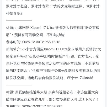
罗永浩才登台。罗永浩表示：“先给大家鞠躬道歉。”#罗永浩
科技春晚#
———————-
标题: 小米回应 Xiaomi 17 Ultra 徕卡版大师变焦环“据说有松
动”：预留有可活动空间、不影响功能
发布时间: 2025-12-30T21:55:16.13
新闻简介: 小米官方回应Xiaomi 17 Ultra徕卡版用户反馈的“大
师变焦环松动”及晃动手机时的“快板声”问题。官方表示，变
焦环晃动与轻微响声是预留活动空间的正常现象，不影响功
能与防尘防水；“快板声”则源于OIS光学防抖及变焦马达的预
留位移空间，通电后会自动限位减弱。##小米17Ultra##
———————-
标题: 蔡磊病情接近终末期 失声前视频公布：渐冻症重大突
破性跨越应该就在这几年，部分类型新病人可以活下来了！
发布时间: 2025-12-30T17:37:59.887