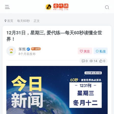
首页
每天60秒
正文
12月31日，星期三, 爱代练—每天60秒读懂全世
界！
笨熊
关注
私信
8个月前发布
0
14
0