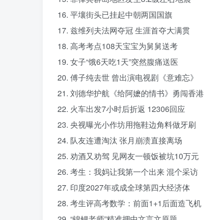
16. 平壤街头已挂起中朝两国国旗
17. 兹维列夫法网夺冠 生涯首夺大满贯
18. 高考考点108天宝宝为舅舅送考
19. 女子“饿6天吃1天”突然腹痛送医
20. 傅子纯去世 曾出演电视剧《意难忘》
21. 刘德华护航《给阿嬷的情书》勇闯香港
22. 火车出发7小时后折返 12306回应
23. 央视曝光小作坊用拖鞋边角料做牙刷
24. 队友连遭淘汰 张月崩溃直接离场
25. 劝酒又劝驾 见网友一顿饭被坑10万元
26. 考生：我妈让我第一个出来 混个采访
27. 印度2027年或成全球第四大经济体
28. 考生评高考数学：前面1+1后面造飞机
29. “锦鲤老师”精准押中文言文原题