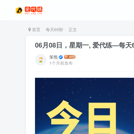
首页
每天60秒
正文
06月08日，星期一, 爱代练—每
笨熊
1个月前发布