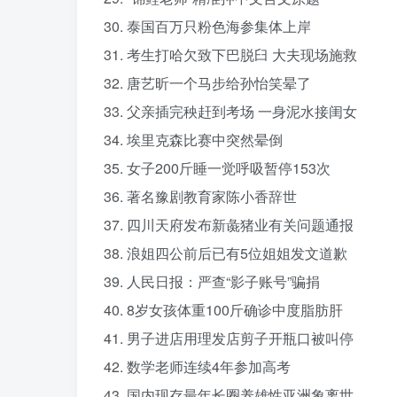
30. 泰国百万只粉色海参集体上岸
31. 考生打哈欠致下巴脱臼 大夫现场施救
32. 唐艺昕一个马步给孙怡笑晕了
33. 父亲插完秧赶到考场 一身泥水接闺女
34. 埃里克森比赛中突然晕倒
35. 女子200斤睡一觉呼吸暂停153次
36. 著名豫剧教育家陈小香辞世
37. 四川天府发布新彘猪业有关问题通报
38. 浪姐四公前后已有5位姐姐发文道歉
39. 人民日报：严查“影子账号”骗捐
40. 8岁女孩体重100斤确诊中度脂肪肝
41. 男子进店用理发店剪子开瓶口被叫停
42. 数学老师连续4年参加高考
43. 国内现存最年长圈养雄性亚洲象离世