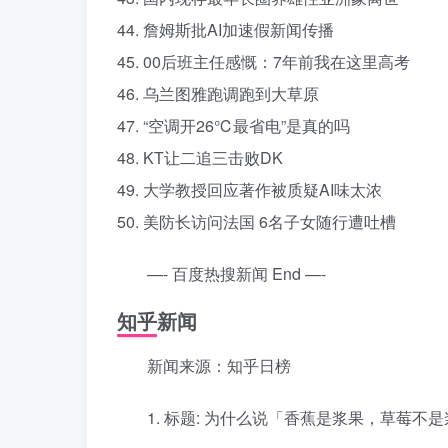
44. 詹姆斯批AI加速假新闻传播
45. 00后班主任感慨：7年前我在这里高考
46. 乌兰图雅跑调跑到大草原
47. “空调开26℃最省电”是真的吗
48. KT让二追三击败DK
49. 大学教授回应著作被质疑AI味太浓
50. 美防长访问法国 6名子女随行遭吐槽
—- 百度热搜新闻 End —-
知乎新闻
新闻来源：知乎日榜
1. 标题: 为什么说「香蕉是浆果，草莓不