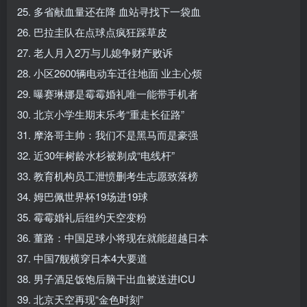
25. 多省献血量还在降 血站寻找下一袋血
26. 巴拉圭队在点球点疯狂踩草皮
27. 老人月入2万与儿媳争财产败诉
28. 小区2600辆电动车迁往地面 业主心烦
29. 曝赛琳娜是霉霉婚礼唯一能带手机者
30. 北京小学生期末乐考“重走长征路”
31. 摩洛哥主帅：我们不是黑马而是豪强
32. 近30年树龄水杉被剃成“电线杆”
33. 教育机构员工泄愤删考生志愿致落榜
34. 姆巴佩世界杯19场进19球
35. 霉霉婚礼后纽约天空变粉
36. 董路：中国足球小将现在就能超越日本
37. 中国7舰横穿日本4大要道
38. 男子酒足饭饱后脑干出血被送进ICU
39. 北京天空再现“金色时刻”