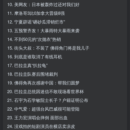
10. 美网友：日本被轰炸过还对我们好
11. 摩洛哥3比0加拿大晋级8强
12. 宁夏辟谣“硒砂瓜滞销烂市”
13. 五预警齐发！大暴雨特大暴雨来袭
14. 不到50元的“次抛衣”热销
15. 街头大叔：不装了 佛得角门将是我儿子
16. 到底是谁取消了有线耳机
17. 巴拉圭真“扒拉龟”
18. 巴拉圭队赛后围堵裁判
19. 佛得角再次感谢中国：帮我们圆梦
20. 巴拉圭总统因迷信不敢现场看世界杯
21. 石宇为石学敏院士长子？户籍证明公布
22. 中气爱：超强台风巴威很可能登陆
23. 王力宏演唱会摔倒 面部出血
24. 没戏拍的短剧演员在横店卖凉皮