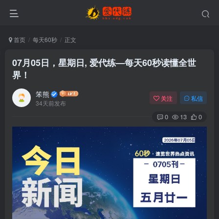
首页
每天60秒
正文
07月05日，星期日, 爱代练—每天60秒读懂全世
界！
笨熊
关注
私信
34天前发布
0
13
0