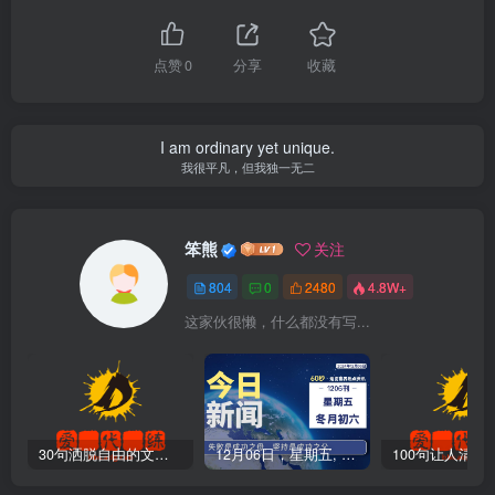
点赞
0
分享
收藏
I am ordinary yet unique.
我很平凡，但我独一无二
笨熊
关注
804
0
2480
4.8W+
这家伙很懒，什么都没有写...
30句洒脱自由的文案短句
12月06日，星期五, 爱代练—每天60秒读懂全世界！