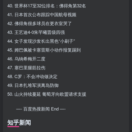
40. 世界杯17至32位排名：佛得角第32名
41. 日本首次公布跟踪中国航母视频
42. 佛得角很多球员在更衣室哭了
43. 王艺迪4-0朱芊曦晋级四强
44. 女子发现沙发长出黑色“小刷子”
45. 姆巴佩被卡塞雷斯小动作报复踢到
46. 乌纳希梅开二度
47. 塞巴里腿筋拉伤
48. C罗：不会冲动做决定
49. 日本扎堆军演离岛防御
50. 山火持续蔓延 葡萄牙向欧盟请求支援
—- 百度热搜新闻 End —-
知乎新闻