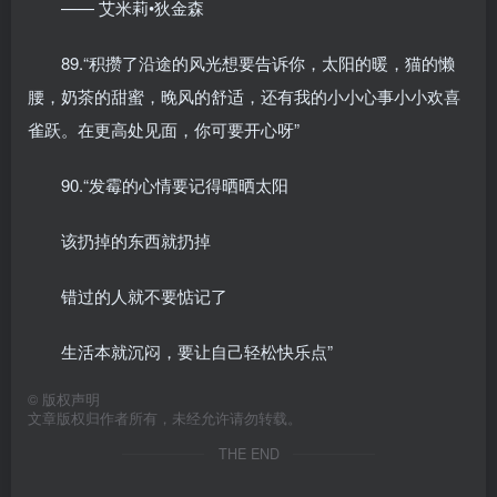
—— 艾米莉•狄金森
89.“积攒了沿途的风光想要告诉你，太阳的暖，猫的懒
腰，奶茶的甜蜜，晚风的舒适，还有我的小小心事小小欢喜
雀跃。在更高处见面，你可要开心呀”
90.“发霉的心情要记得晒晒太阳
该扔掉的东西就扔掉
错过的人就不要惦记了
生活本就沉闷，要让自己轻松快乐点”
©
版权声明
文章版权归作者所有，未经允许请勿转载。
THE END