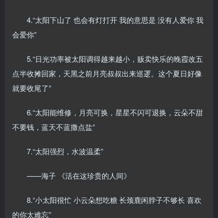
4.“太阳下山了 也会有灯打开 我的意思是 没有人爱你 我
会爱你”
5.“日光功率被太阳调得越来越小，贩卖快乐的晚霞改五
点半收摊回家，天黑之前月亮叔叔出来巡逻。这个夏日好像
就要收尾了”
6.“太阳能维修，月亮可换，星星不闪可退换，云朵不甜
不要钱，蓝天不蓝撒点盐”
7.“太阳强烈，水波温柔”
——海子 《活在这珍贵的人间》
8.“小太阳很忙 小云朵想吃糖 长颈鹿闲脖子不够长 喜欢
的你太难忘”