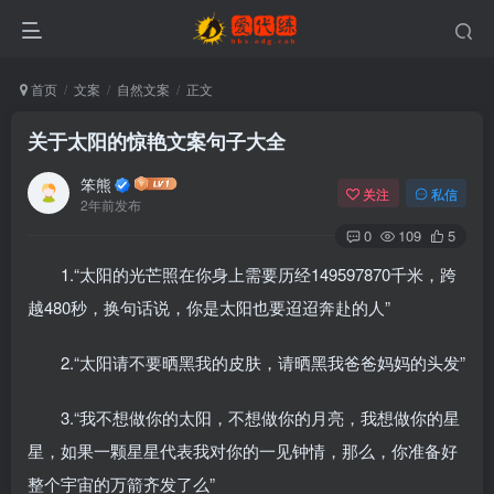
首页
文案
自然文案
正文
关于太阳的惊艳文案句子大全
笨熊
关注
私信
2年前发布
0
109
5
1.“太阳的光芒照在你身上需要历经149597870千米，跨
越480秒，换句话说，你是太阳也要迢迢奔赴的人”
2.“太阳请不要晒黑我的皮肤，请晒黑我爸爸妈妈的头发”
3.“我不想做你的太阳，不想做你的月亮，我想做你的星
星，如果一颗星星代表我对你的一见钟情，那么，你准备好
整个宇宙的万箭齐发了么”