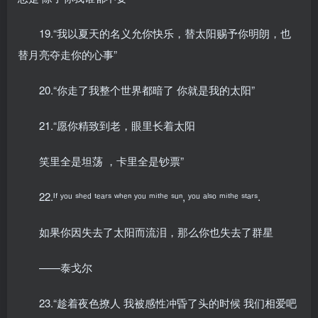
19.“我以夏天的名义允你快乐，替太阳赐予你明朗，也
替月亮夺走你的心事”
20.“你走了我整个世界都暗了 你就是我的太阳”
21.“愿你精致到老，眼里长着太阳
笑里全是坦荡 ，卡里全是钞票”
22.ᴵᶠ ʸᵒᵘ ˢʰᵉᵈ ᵗᵉᵃʳˢ ʷʰᵉⁿ ʸᵒᵘ ᵐⁱᵗʰᵉ ˢᵘⁿ, ʸᵒᵘ ᵃˡˢᵒ ᵐⁱᵗʰᵉ ˢᵗᵃʳˢ.
如果你因失去了太阳而流泪，那么你也失去了群星
——泰戈尔
23.“趁着夜色撩人 我被感性冲昏了头的时候 我们相爱吧