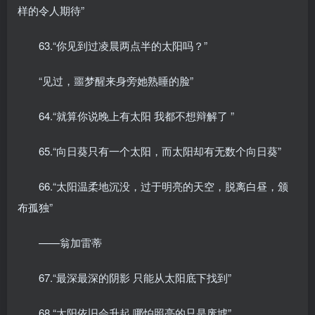
样的令人期待”
63.“你见到过凌晨两点半的太阳吗？”
“见过，噩梦醒来身旁她熟睡的脸”
64.“就算你说晚上有太阳 我都不想辩解了 ”
65.“向日葵只有一个太阳，而太阳却有无数个向日葵”
66.“太阳温柔地沉没，过于明亮的天空，脱离白昼，颁
布孤独”
——翁加雷蒂
67.“最深最深的阴影 只能从太阳底下找到”
68.“太阳依旧会升起 哪怕照亮的只是废墟”