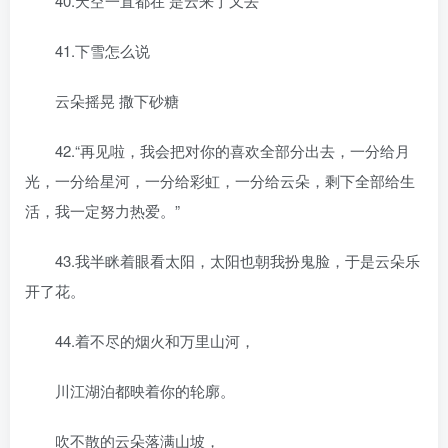
40.天空一直都在 是云来了又去
41.下雪怎么说
云朵摇晃 撒下砂糖
42.“再见啦，我会把对你的喜欢全部分出去，一分给月
光，一分给星河，一分给彩虹，一分给云朵，剩下全部给生
活，我一定努力热爱。”
43.我半眯着眼看太阳，太阳也朝我扮鬼脸，于是云朵乐
开了花。
44.着不尽的烟火和万里山河，
川江湖泊都映着你的轮廓。
吹不散的云朵落满山坡，