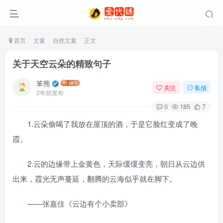
首页
文案
自然文案
正文
关于天空云朵的精致句子
笨熊
关注
私信
2年前发布
0
185
7
1.云朵偷喝了我放在屋顶的酒，于是它脸红变成了晚
霞。
2.云的边缘带上金黄色，天际缓缓变亮，朝日从云边供
出来，霞光无声蔓延，翻腾的云海似乎就在脚下。
——张嘉佳《云边有个小卖部》