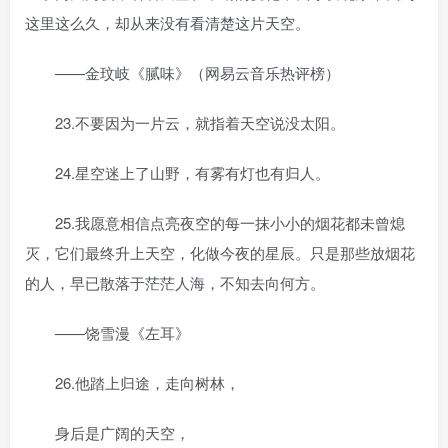
这里这么久，却从来没有看清楚这片天空。
——金玟岐《腻味》（网易云音乐热评榜）
23.不要因为一片云，就指着天空说没太阳。
24.星空迷上了山野，有雾有灯也有归人。
25.我愿意相信点亮夜空的每一抹小小的烟花都未曾熄
灭，它们最终升上天空，化做今夜的星辰。只是那些放烟花
的人，早已散落于茫茫人海，不知去向何方。
——饶雪漫《左耳》
26.他踏上归途，走向树林，
身后是广阔的天空，