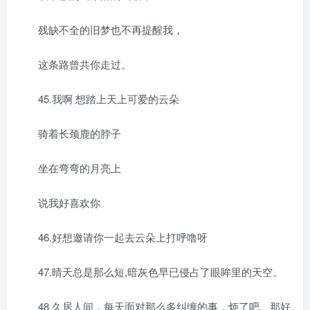
残缺不全的旧梦也不再提醒我，
这条路曾共你走过。
45.我啊 想踏上天上可爱的云朵
骑着长颈鹿的脖子
坐在弯弯的月亮上
说我好喜欢你
46.好想邀请你一起去云朵上打呼噜呀
47.晴天总是那么短,暗灰色早已侵占了眼眸里的天空。
48.久居人间，每天面对那么多纠缠的事，烦了吧。那好