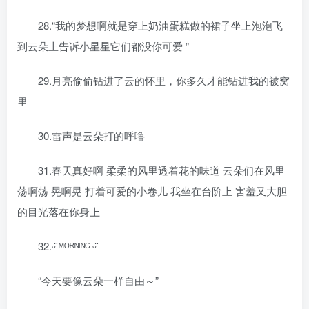
28.“我的梦想啊就是穿上奶油蛋糕做的裙子坐上泡泡飞
到云朵上告诉小星星它们都没你可爱 ”
29.月亮偷偷钻进了云的怀里，你多久才能钻进我的被窝
里
30.雷声是云朵打的呼噜
31.春天真好啊 柔柔的风里透着花的味道 云朵们在风里
荡啊荡 晃啊晃 打着可爱的小卷儿 我坐在台阶上 害羞又大胆
的目光落在你身上
32.ᵕ̈ ᴹᴼᴿᴺᴵᴺᴳ ᵕ̈
“今天要像云朵一样自由～”