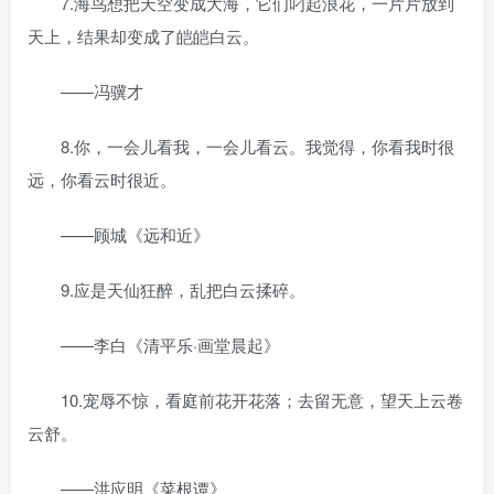
7.海鸟想把天空变成大海，它们叼起浪花，一片片放到
天上，结果却变成了皑皑白云。
——冯骥才
8.你，一会儿看我，一会儿看云。我觉得，你看我时很
远，你看云时很近。
——顾城《远和近》
9.应是天仙狂醉，乱把白云揉碎。
——李白《清平乐·画堂晨起》
10.宠辱不惊，看庭前花开花落；去留无意，望天上云卷
云舒。
——洪应明《菜根谭》