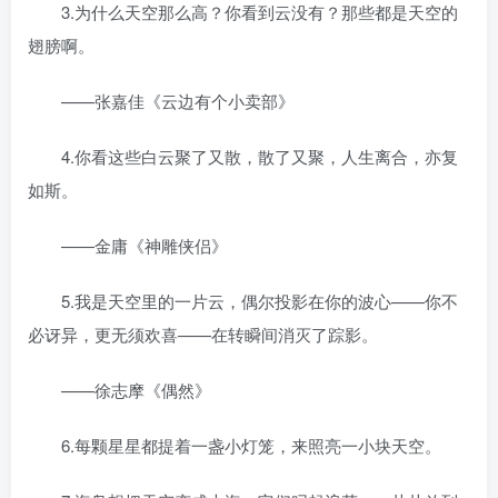
3.为什么天空那么高？你看到云没有？那些都是天空的
翅膀啊。
——张嘉佳《云边有个小卖部》
4.你看这些白云聚了又散，散了又聚，人生离合，亦复
如斯。
——金庸《神雕侠侣》
5.我是天空里的一片云，偶尔投影在你的波心——你不
必讶异，更无须欢喜——在转瞬间消灭了踪影。
——徐志摩《偶然》
6.每颗星星都提着一盏小灯笼，来照亮一小块天空。