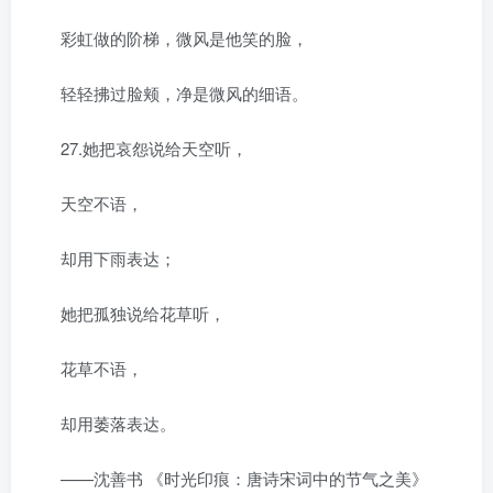
彩虹做的阶梯，微风是他笑的脸，
轻轻拂过脸颊，净是微风的细语。
27.她把哀怨说给天空听，
天空不语，
却用下雨表达；
她把孤独说给花草听，
花草不语，
却用萎落表达。
——沈善书 《时光印痕：唐诗宋词中的节气之美》